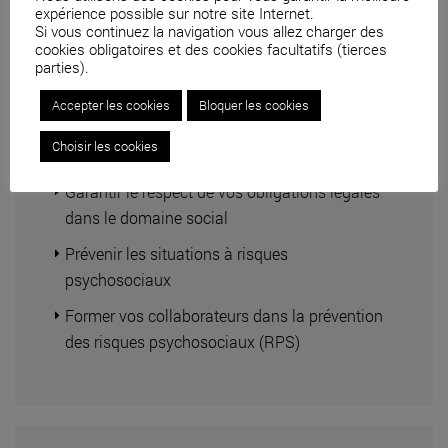
expérience possible sur notre site Internet.
Si vous continuez la navigation vous allez charger des
cookies obligatoires et des cookies facultatifs (tierces
parties).
Accepter les cookies
Bloquer les cookies
Droit social
Choisir les cookies
Garantir le respect de vos obligations légales
dans le domaine social
Prévenir les situations à risques
psychosociaux
Former vos collaborateurs dans la prévention
des risques psychosociaux (RPS)