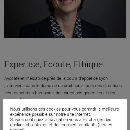
Expertise, Ecoute, Ethique
Avocate et médiatrice près de la cours d’appel de Lyon,
j’interviens dans le domaine du droit social près des directions
des ressources humaines, des directions générales et des
cadres dirigeants.
Nous utilisons des cookies pour vous garantir la meilleure
04 82 53 71 51
expérience possible sur notre site Internet.
Si vous continuez la navigation vous allez charger des
Contacter par mail
cookies obligatoires et des cookies facultatifs (tierces
parties).