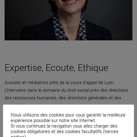
Expertise, Ecoute, Ethique
Avocate et médiatrice près de la cours d’appel de Lyon,
j’interviens dans le domaine du droit social près des directions
des ressources humaines, des directions générales et des
cadres dirigeants.
Nous utilisons des cookies pour vous garantir la meilleure
04 82 53 71 51
expérience possible sur notre site Internet.
Si vous continuez la navigation vous allez charger des
Contacter par mail
cookies obligatoires et des cookies facultatifs (tierces
parties).