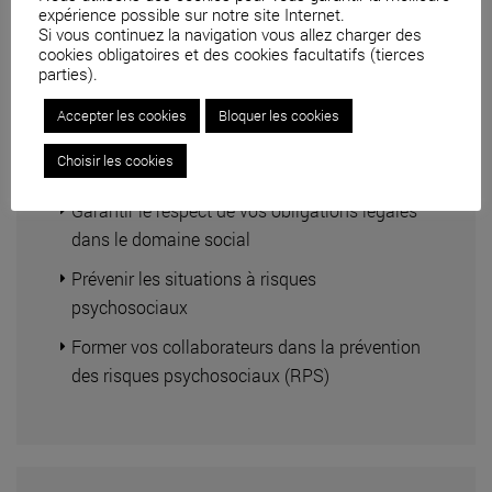
expérience possible sur notre site Internet.
Si vous continuez la navigation vous allez charger des
cookies obligatoires et des cookies facultatifs (tierces
parties).
Accepter les cookies
Bloquer les cookies
Droit social
Choisir les cookies
Garantir le respect de vos obligations légales
dans le domaine social
Prévenir les situations à risques
psychosociaux
Former vos collaborateurs dans la prévention
des risques psychosociaux (RPS)