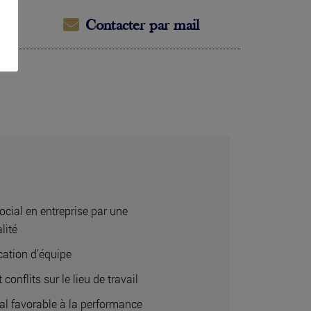
Contacter par mail
ocial en entreprise par une
lité
ation d’équipe
 conflits sur le lieu de travail
ial favorable à la performance