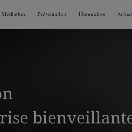
Médiation
Présentation
Honoraires
Actual
on
rise bienveillant