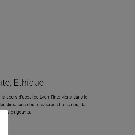
ute, Ethique
la cours d’appel de Lyon, j’interviens dans le
 des directions des ressources humaines, des
adres dirigeants.