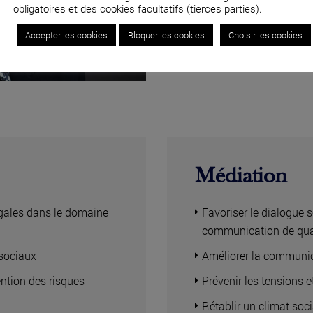
obligatoires et des cookies facultatifs (tierces parties).
04 82 53 71 51
Accepter les cookies
Bloquer les cookies
Choisir les cookies
Médiation
légales dans le domaine
Favoriser le dialogue s
communication de qua
osociaux
Améliorer la communic
ntion des risques
Prévenir les tensions et
Rétablir un climat soc