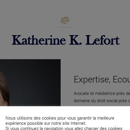
Katherine K. Lefort
Expertise, Eco
Avocate et médiatrice près de 
domaine du droit social près
directions générales et des c
Nous utilisons des cookies pour vous garantir la meilleure
expérience possible sur notre site Internet.
Si vous continuez la navigation vous allez charger des cookies