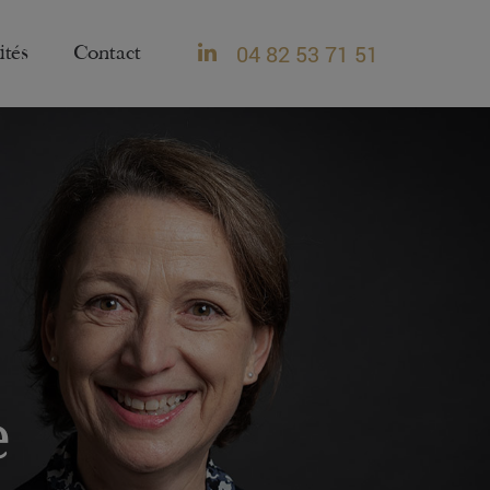
04 82 53 71 51
ités
Contact
e