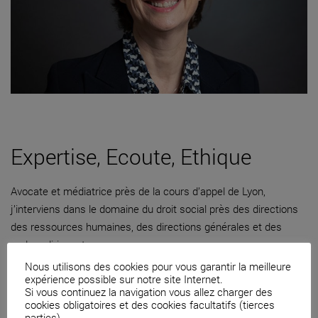
Expertise, Ecoute, Ethique
Avocate et médiatrice près de la cours d’appel de Lyon,
j’interviens dans le domaine du droit social près des directions
des ressources humaines, des directions générales et des
cadres dirigeants.
Nous utilisons des cookies pour vous garantir la meilleure
04 82 53 71 51
expérience possible sur notre site Internet.
Si vous continuez la navigation vous allez charger des
Contacter par mail
cookies obligatoires et des cookies facultatifs (tierces
parties).