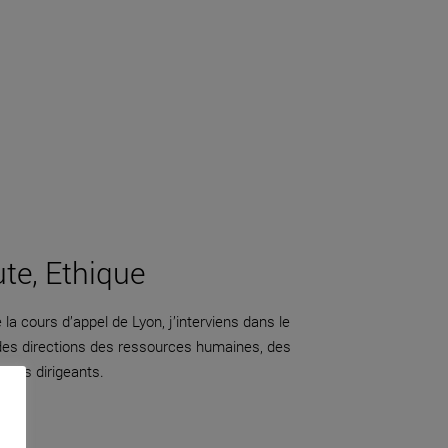
ute, Ethique
la cours d’appel de Lyon, j’interviens dans le
 des directions des ressources humaines, des
adres dirigeants.