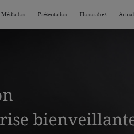
Médiation
Présentation
Honoraires
Actual
on
rise bienveillant