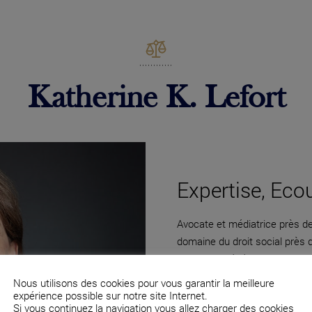
Katherine K. Lefort
Expertise, Eco
Avocate et médiatrice près de 
domaine du droit social près
directions générales et des c
Nous utilisons des cookies pour vous garantir la meilleure
expérience possible sur notre site Internet.
Si vous continuez la navigation vous allez charger des cookies