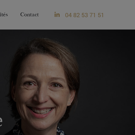
04 82 53 71 51
ités
Contact
e