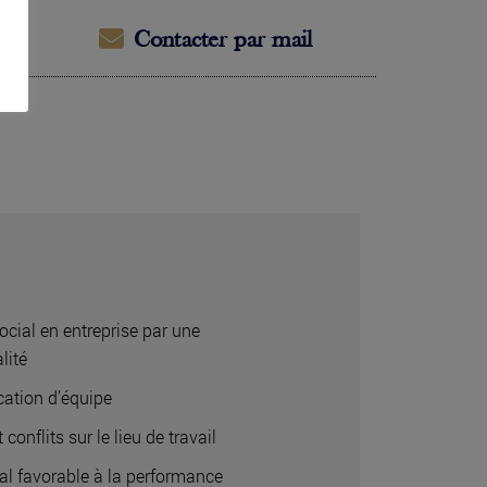
Contacter par mail
ocial en entreprise par une
lité
ation d’équipe
 conflits sur le lieu de travail
ial favorable à la performance