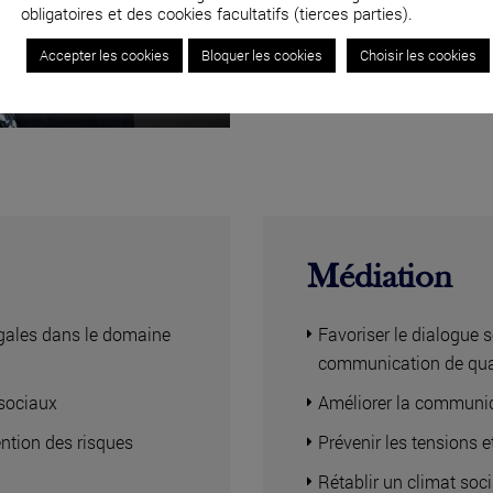
obligatoires et des cookies facultatifs (tierces parties).
04 82 53 71 51
Accepter les cookies
Bloquer les cookies
Choisir les cookies
Médiation
légales dans le domaine
Favoriser le dialogue s
communication de qua
osociaux
Améliorer la communic
ntion des risques
Prévenir les tensions et
Rétablir un climat soc