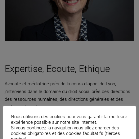
Expertise, Ecoute, Ethique
Avocate et médiatrice près de la cours d’appel de Lyon,
j’interviens dans le domaine du droit social près des directions
des ressources humaines, des directions générales et des
cadres dirigeants.
Nous utilisons des cookies pour vous garantir la meilleure
04 82 53 71 51
expérience possible sur notre site Internet.
Si vous continuez la navigation vous allez charger des
Contacter par mail
cookies obligatoires et des cookies facultatifs (tierces
parties).