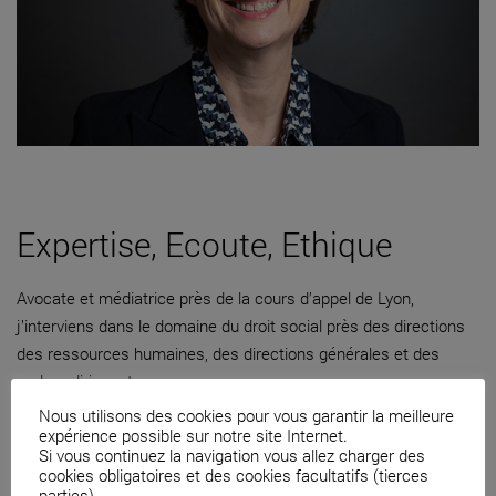
Expertise, Ecoute, Ethique
Avocate et médiatrice près de la cours d’appel de Lyon,
j’interviens dans le domaine du droit social près des directions
des ressources humaines, des directions générales et des
cadres dirigeants.
Nous utilisons des cookies pour vous garantir la meilleure
04 82 53 71 51
expérience possible sur notre site Internet.
Si vous continuez la navigation vous allez charger des
Contacter par mail
cookies obligatoires et des cookies facultatifs (tierces
parties).