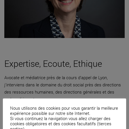
Expertise, Ecoute, Ethique
Avocate et médiatrice près de la cours d’appel de Lyon,
j’interviens dans le domaine du droit social près des directions
des ressources humaines, des directions générales et des
cadres dirigeants.
Nous utilisons des cookies pour vous garantir la meilleure
04 82 53 71 51
expérience possible sur notre site Internet.
Si vous continuez la navigation vous allez charger des
Contacter par mail
cookies obligatoires et des cookies facultatifs (tierces
parties).