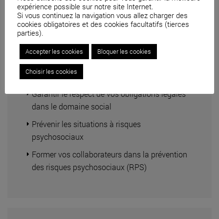
expérience possible sur notre site Internet.
Si vous continuez la navigation vous allez charger des
cookies obligatoires et des cookies facultatifs (tierces
parties).
Accepter les cookies
Bloquer les cookies
Droit social
Choisir les cookies
Garantir le respect de vos obligations légales
dans le domaine social
Prévenir les situations à risques
psychosociaux
Former vos collaborateurs dans la prévention
des risques psychosociaux (RPS)