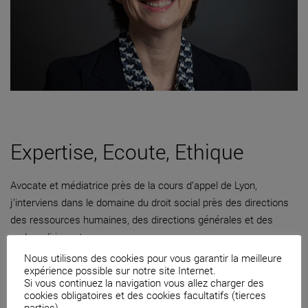
Expertise, Ecoute, Ethique
Avocate et médiatrice près de la cours d’appel de Lyon,
j’interviens dans le domaine du droit social près des directions
des ressources humaines, des directions générales et des
cadres dirigeants.
Nous utilisons des cookies pour vous garantir la meilleure
04 82 53 71 51
expérience possible sur notre site Internet.
Si vous continuez la navigation vous allez charger des
Contacter par mail
cookies obligatoires et des cookies facultatifs (tierces
parties).