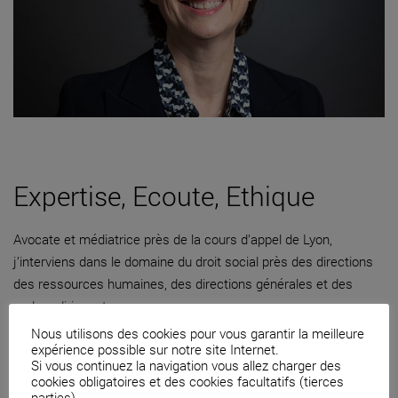
Expertise, Ecoute, Ethique
Avocate et médiatrice près de la cours d’appel de Lyon,
j’interviens dans le domaine du droit social près des directions
des ressources humaines, des directions générales et des
cadres dirigeants.
Nous utilisons des cookies pour vous garantir la meilleure
04 82 53 71 51
expérience possible sur notre site Internet.
Si vous continuez la navigation vous allez charger des
Contacter par mail
cookies obligatoires et des cookies facultatifs (tierces
parties).