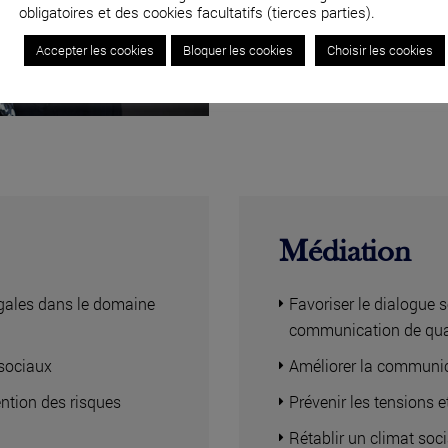
obligatoires et des cookies facultatifs (tierces parties).
04 82 53 71 51
Accepter les cookies
Bloquer les cookies
Choisir les cookies
Médiation
légales dans le domaine
Favoriser le dialogue s
communication de qua
osociaux
Améliorer la communic
ntion des risques
Prévenir les tensions et
Rétablir un climat soc