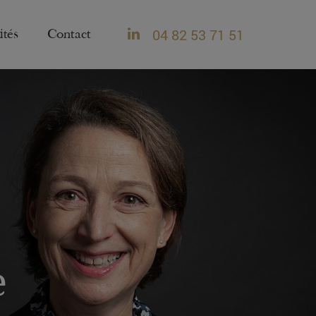
04 82 53 71 51
ités
Contact
e