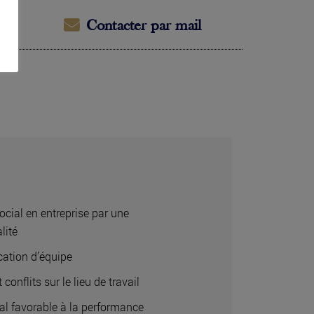
Contacter par mail
ocial en entreprise par une
lité
ation d’équipe
 conflits sur le lieu de travail
ial favorable à la performance