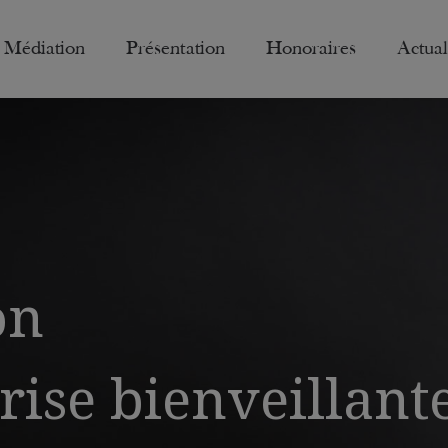
Médiation
Présentation
Honoraires
Actual
on
rise bienveillant