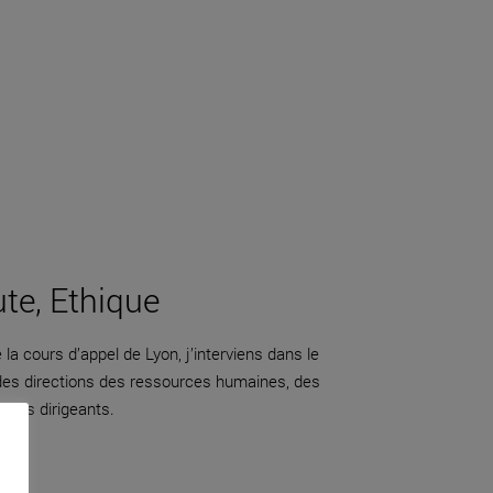
ute, Ethique
la cours d’appel de Lyon, j’interviens dans le
 des directions des ressources humaines, des
adres dirigeants.