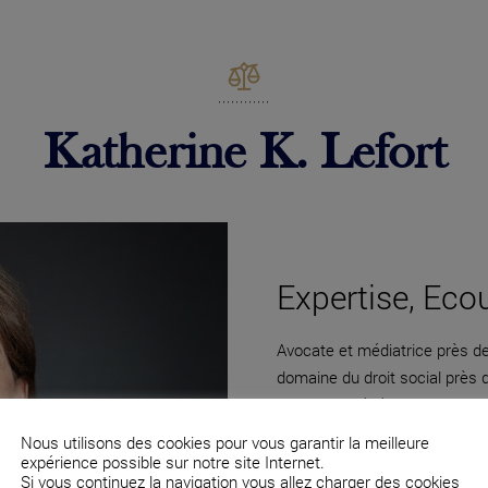
Katherine K. Lefort
Expertise, Eco
Avocate et médiatrice près de 
domaine du droit social près
directions générales et des c
Nous utilisons des cookies pour vous garantir la meilleure
expérience possible sur notre site Internet.
Si vous continuez la navigation vous allez charger des cookies