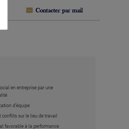
Contacter par mail
ocial en entreprise par une
lité
ation d’équipe
 conflits sur le lieu de travail
ial favorable à la performance