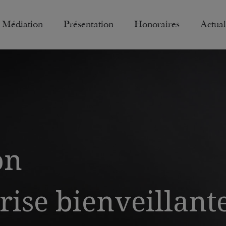
Médiation
Présentation
Honoraires
Actual
on
rise bienveillant