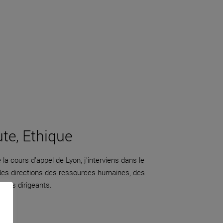
ute, Ethique
la cours d’appel de Lyon, j’interviens dans le
 des directions des ressources humaines, des
adres dirigeants.