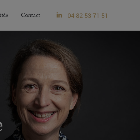
04 82 53 71 51
ités
Contact
e