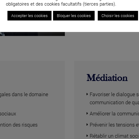
obligatoires et des cookies facultatifs (tierces parties).
04 82 53 71 51
Accepter les cookies
Bloquer les cookies
Choisir les cookies
Médiation
légales dans le domaine
Favoriser le dialogue s
communication de qua
osociaux
Améliorer la communic
ntion des risques
Prévenir les tensions et
Rétablir un climat soc