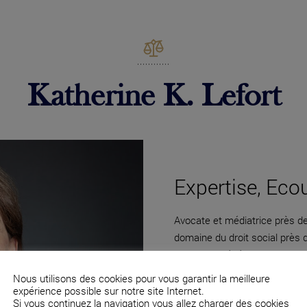
Katherine K. Lefort
Expertise, Eco
Avocate et médiatrice près de 
domaine du droit social près
directions générales et des c
Nous utilisons des cookies pour vous garantir la meilleure
expérience possible sur notre site Internet.
Si vous continuez la navigation vous allez charger des cookies