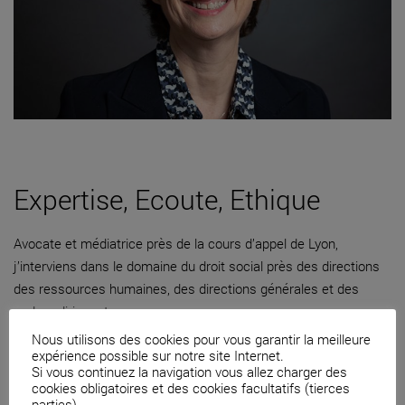
Expertise, Ecoute, Ethique
Avocate et médiatrice près de la cours d’appel de Lyon,
j’interviens dans le domaine du droit social près des directions
des ressources humaines, des directions générales et des
cadres dirigeants.
Nous utilisons des cookies pour vous garantir la meilleure
04 82 53 71 51
expérience possible sur notre site Internet.
Si vous continuez la navigation vous allez charger des
Contacter par mail
cookies obligatoires et des cookies facultatifs (tierces
parties).