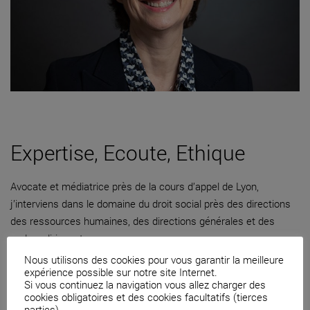
Expertise, Ecoute, Ethique
Avocate et médiatrice près de la cours d’appel de Lyon,
j’interviens dans le domaine du droit social près des directions
des ressources humaines, des directions générales et des
cadres dirigeants.
Nous utilisons des cookies pour vous garantir la meilleure
04 82 53 71 51
expérience possible sur notre site Internet.
Si vous continuez la navigation vous allez charger des
Contacter par mail
cookies obligatoires et des cookies facultatifs (tierces
parties).