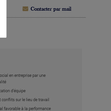
Contacter par mail
ocial en entreprise par une
lité
ation d’équipe
 conflits sur le lieu de travail
ial favorable à la performance