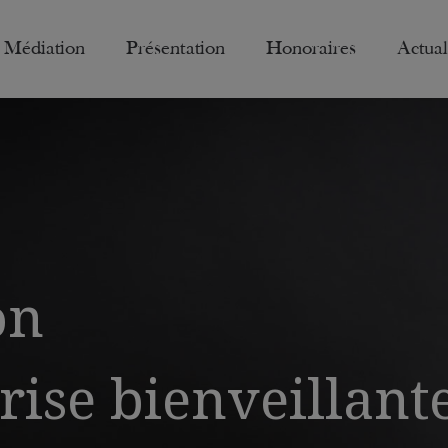
Médiation
Présentation
Honoraires
Actual
on
rise bienveillant