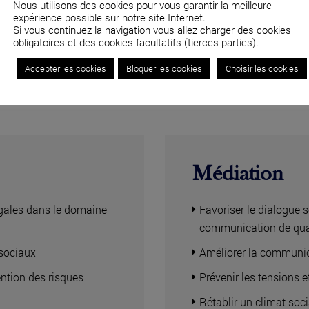
Nous utilisons des cookies pour vous garantir la meilleure
expérience possible sur notre site Internet.
04 82 53 71 51
Si vous continuez la navigation vous allez charger des cookies
obligatoires et des cookies facultatifs (tierces parties).
Accepter les cookies
Bloquer les cookies
Choisir les cookies
Médiation
légales dans le domaine
Favoriser le dialogue s
communication de qua
osociaux
Améliorer la communic
ntion des risques
Prévenir les tensions et
Rétablir un climat soc