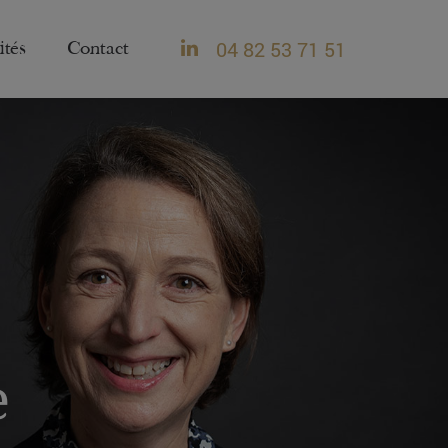
04 82 53 71 51
ités
Contact
e