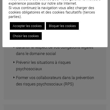
expérience possible sur notre site Internet.
Si vous continuez la navigation vous allez charger des
cookies obligatoires et des cookies facultatifs (tierces
parties).
Accepter les cookies
Bloquer les cookies
Droit social
Choisir les cookies
Garantir le respect de vos obligations légales
dans le domaine social
Prévenir les situations à risques
psychosociaux
Former vos collaborateurs dans la prévention
des risques psychosociaux (RPS)