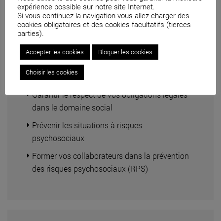
expérience possible sur notre site Internet.
Si vous continuez la navigation vous allez charger des
cookies obligatoires et des cookies facultatifs (tierces
parties).
Accepter les cookies
Bloquer les cookies
Droit social
Choisir les cookies
Garantir le respect de vos obligations légales
dans le domaine social
Prévenir les situations à risques
psychosociaux
Former vos collaborateurs dans la prévention
des risques psychosociaux (RPS)