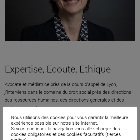
Expertise, Ecoute, Ethique
Avocate et médiatrice près de la cours d’appel de Lyon,
j’interviens dans le domaine du droit social près des directions
des ressources humaines, des directions générales et des
cadres dirigeants.
Nous utilisons des cookies pour vous garantir la meilleure
04 82 53 71 51
expérience possible sur notre site Internet.
Si vous continuez la navigation vous allez charger des
Contacter par mail
cookies obligatoires et des cookies facultatifs (tierces
parties).