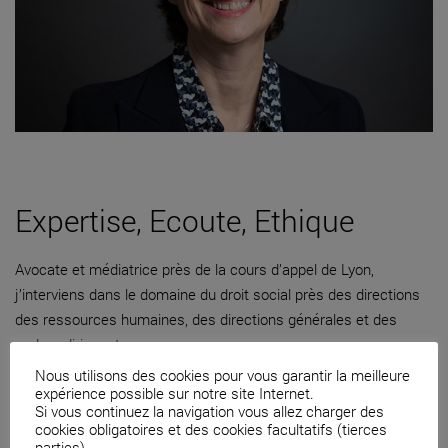
Expertise, Ecoute, Ethique
Avocate et médiatrice près de la cours d’appel de Lyon,
j’interviens dans le domaine du droit social près des directions
des ressources humaines, des directions générales et des
cadres dirigeants.
Nous utilisons des cookies pour vous garantir la meilleure
04 82 53 71 51
expérience possible sur notre site Internet.
Si vous continuez la navigation vous allez charger des
Contacter par mail
cookies obligatoires et des cookies facultatifs (tierces
parties).