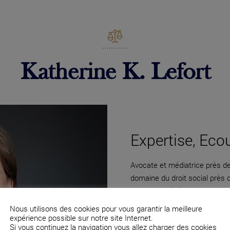
Katherine K. Lefort
Expertise, Eco
Avocate et médiatrice près de 
domaine du droit social près
directions générales et des c
Nous utilisons des cookies pour vous garantir la meilleure
expérience possible sur notre site Internet.
Si vous continuez la navigation vous allez charger des cookies