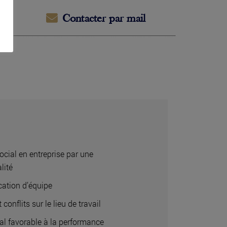
Contacter par mail
ocial en entreprise par une
lité
ation d’équipe
 conflits sur le lieu de travail
ial favorable à la performance