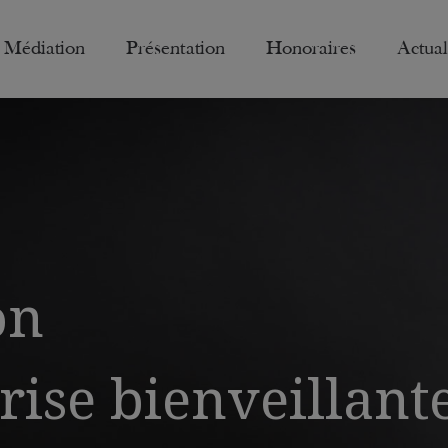
Médiation
Présentation
Honoraires
Actual
on
rise bienveillant