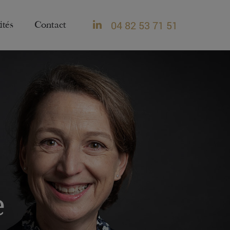
04 82 53 71 51
ités
Contact
e