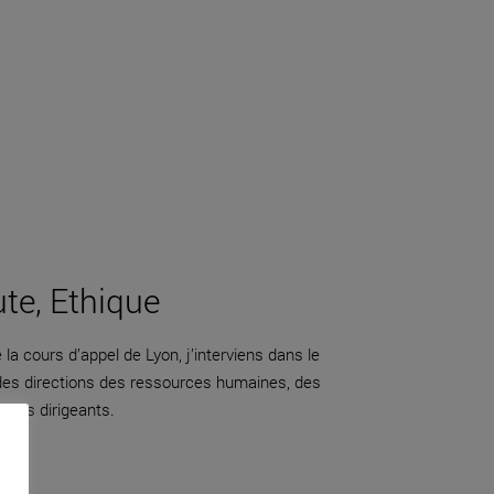
ute, Ethique
la cours d’appel de Lyon, j’interviens dans le
 des directions des ressources humaines, des
adres dirigeants.