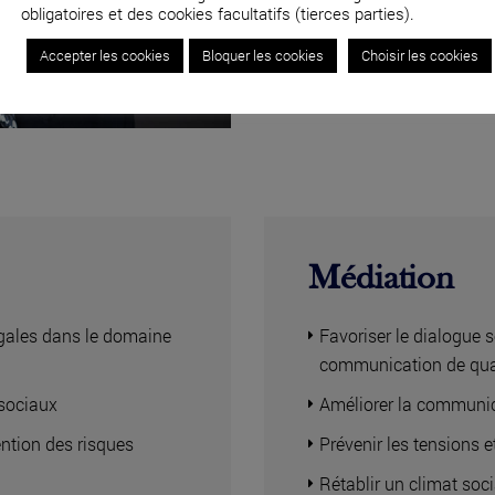
obligatoires et des cookies facultatifs (tierces parties).
04 82 53 71 51
Accepter les cookies
Bloquer les cookies
Choisir les cookies
Médiation
légales dans le domaine
Favoriser le dialogue s
communication de qua
osociaux
Améliorer la communic
ntion des risques
Prévenir les tensions et
Rétablir un climat soc