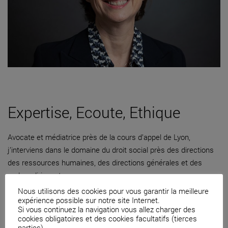
Expertise, Ecoute, Ethique
Avocate et médiatrice près de la cours d’appel de Lyon,
j’interviens dans le domaine du droit social près des directions
des ressources humaines, des directions générales et des
cadres dirigeants.
Nous utilisons des cookies pour vous garantir la meilleure
04 82 53 71 51
expérience possible sur notre site Internet.
Si vous continuez la navigation vous allez charger des
Contacter par mail
cookies obligatoires et des cookies facultatifs (tierces
parties).