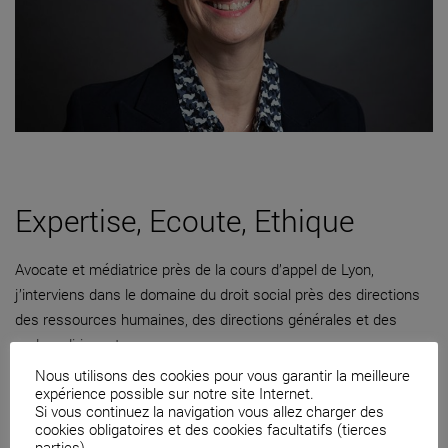
Expertise, Ecoute, Ethique
Avocate et médiatrice près de la cours d’appel de Lyon,
j’interviens dans le domaine du droit social près des directions
des ressources humaines, des directions générales et des
cadres dirigeants.
Nous utilisons des cookies pour vous garantir la meilleure
04 82 53 71 51
expérience possible sur notre site Internet.
Si vous continuez la navigation vous allez charger des
Contacter par mail
cookies obligatoires et des cookies facultatifs (tierces
parties).