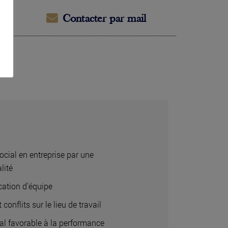
Contacter par mail
ocial en entreprise par une
lité
ation d’équipe
 conflits sur le lieu de travail
ial favorable à la performance