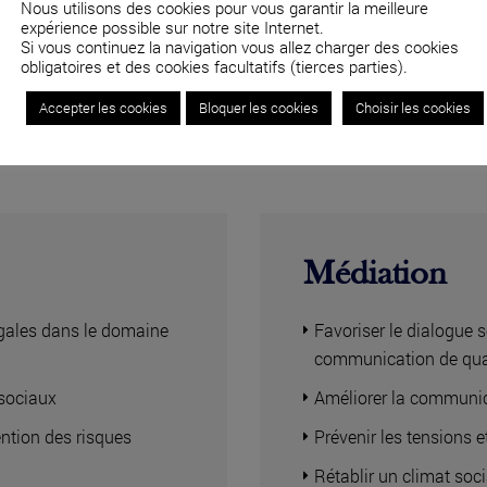
Nous utilisons des cookies pour vous garantir la meilleure
expérience possible sur notre site Internet.
04 82 53 71 51
Si vous continuez la navigation vous allez charger des cookies
obligatoires et des cookies facultatifs (tierces parties).
Accepter les cookies
Bloquer les cookies
Choisir les cookies
Médiation
légales dans le domaine
Favoriser le dialogue s
communication de qua
osociaux
Améliorer la communic
ntion des risques
Prévenir les tensions et
Rétablir un climat soc