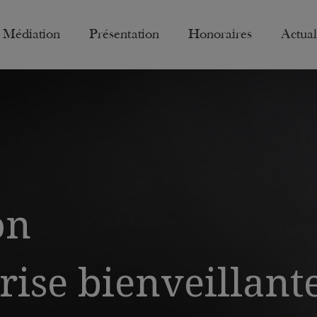
Médiation
Présentation
Honoraires
Actual
on
rise bienveillant