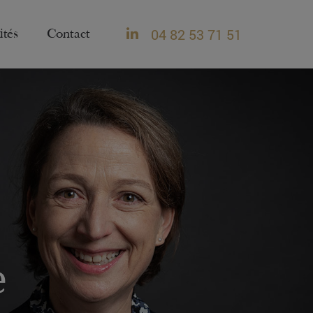
04 82 53 71 51
ités
Contact
e