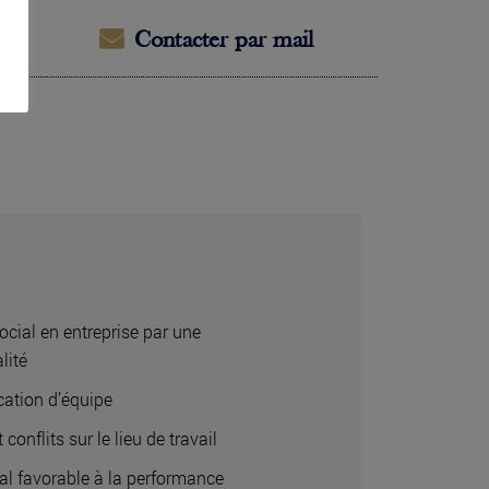
Contacter par mail
ocial en entreprise par une
lité
ation d’équipe
 conflits sur le lieu de travail
ial favorable à la performance