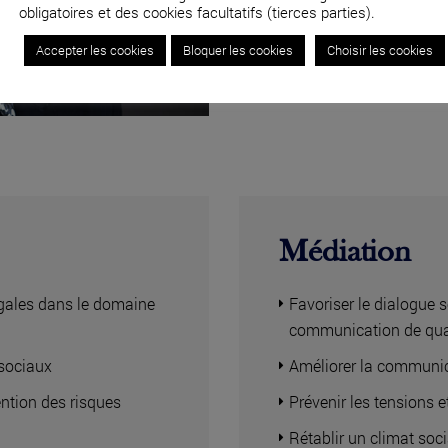
obligatoires et des cookies facultatifs (tierces parties).
04 82 53 71 51
Accepter les cookies
Bloquer les cookies
Choisir les cookies
Médiation
légales dans le domaine
Favoriser le dialogue s
communication de qua
osociaux
Améliorer la communic
ntion des risques
Prévenir les tensions et
Rétablir un climat soc