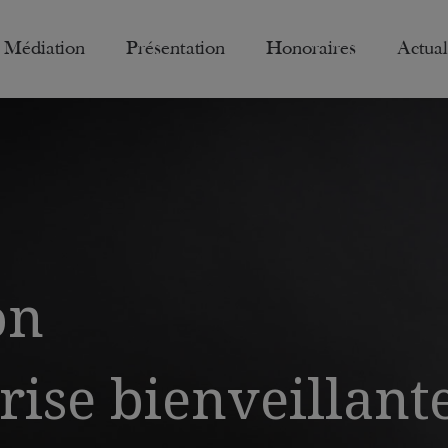
Médiation
Présentation
Honoraires
Actual
on
rise bienveillant