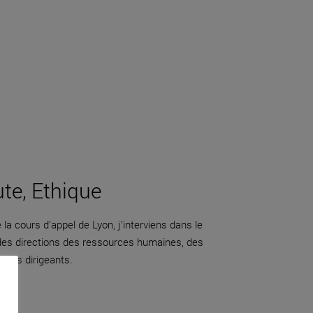
ute, Ethique
la cours d’appel de Lyon, j’interviens dans le
 des directions des ressources humaines, des
adres dirigeants.