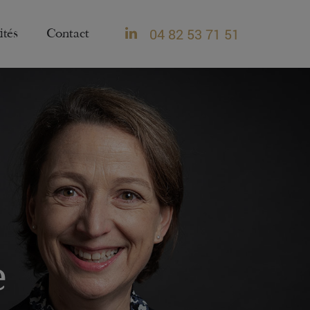
04 82 53 71 51
ités
Contact
e