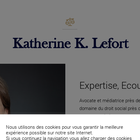
Katherine K. Lefort
Expertise, Eco
Avocate et médiatrice près de 
domaine du droit social près
directions générales et des c
Nous utilisons des cookies pour vous garantir la meilleure
expérience possible sur notre site Internet.
Si vous continuez la navigation vous allez charger des cookies