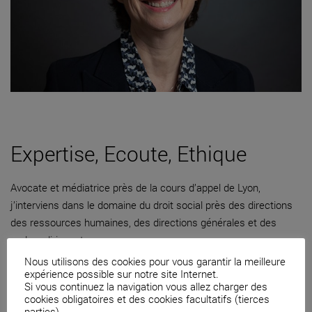
Expertise, Ecoute, Ethique
Avocate et médiatrice près de la cours d’appel de Lyon,
j’interviens dans le domaine du droit social près des directions
des ressources humaines, des directions générales et des
cadres dirigeants.
Nous utilisons des cookies pour vous garantir la meilleure
04 82 53 71 51
expérience possible sur notre site Internet.
Si vous continuez la navigation vous allez charger des
Contacter par mail
cookies obligatoires et des cookies facultatifs (tierces
parties).