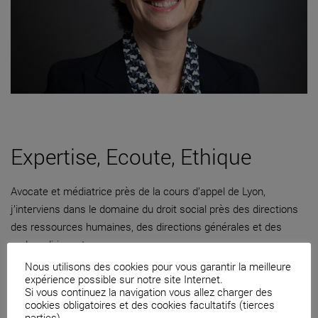
Expertise, Ecoute, Ethique
Avocate et médiatrice près de la cours d’appel de Lyon,
j’interviens dans le domaine du droit social près des directions
des ressources humaines, des directions générales et des
cadres dirigeants.
Nous utilisons des cookies pour vous garantir la meilleure
04 82 53 71 51
expérience possible sur notre site Internet.
Si vous continuez la navigation vous allez charger des
Contacter par mail
cookies obligatoires et des cookies facultatifs (tierces
parties).